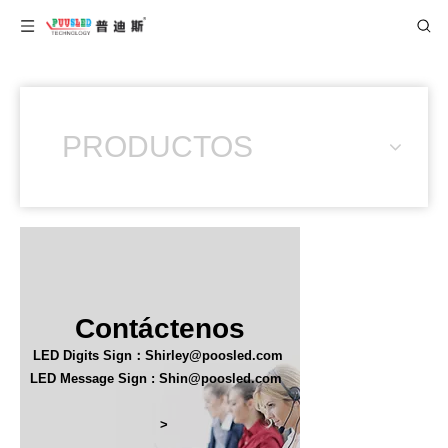
PRODUCTOS
Contáctenos
LED Digits Sign：Shirley@poosled.com
LED Message Sign : Shin@poosled.com
>