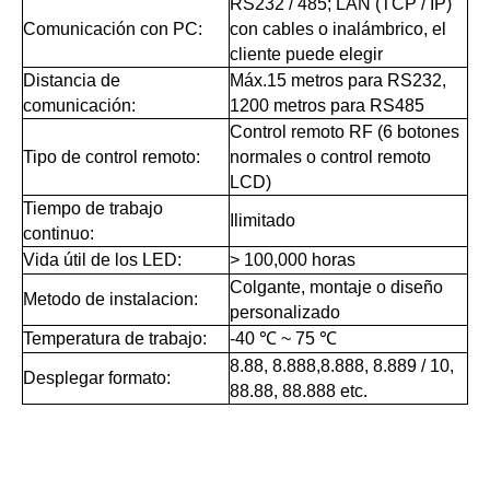
RS232 / 485; LAN (TCP / IP)
Comunicación con PC:
con cables o inalámbrico, el
cliente puede elegir
Distancia de
Máx.15 metros para RS232,
comunicación:
1200 metros para RS485
Control remoto RF (6 botones
Tipo de control remoto:
normales o control remoto
LCD)
Tiempo de trabajo
Ilimitado
continuo:
Vida útil de los LED:
> 100,000 horas
Colgante, montaje o diseño
Metodo de instalacion:
personalizado
Temperatura de trabajo:
-40 ℃ ~ 75 ℃
8.88, 8.888,8.888, 8.889 / 10,
Desplegar formato:
88.88, 88.888 etc.