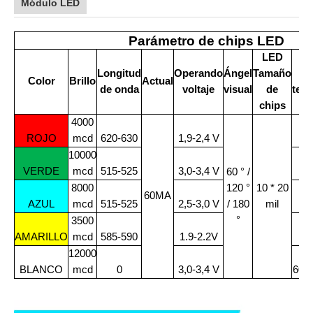
Módulo LED
Parámetro de chips LED
LED
Longitud
Operando
Ángel
Tamaño
Color
Brillo
Actual
de onda
voltaje
visual
de
tem
chips
4000
ROJO
mcd
620-630
1,9-2,4 V
62
10000
VERDE
mcd
515-525
3,0-3,4 V
51
60 ° /
8000
120 °
10 * 20
60MA
AZUL
mcd
515-525
2,5-3,0 V
/ 180
mil
46
°
3500
AMARILLO
mcd
585-590
1.9-2.2V
58
12000
BLANCO
mcd
0
3,0-3,4 V
600