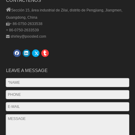
CONTÁCTENOS

Sección 15, área industrial de Zilai, distrito de Pengjiang, Jiangmen,
Guangdong, China
+ 86-0750-2633538

+ 86-0750-2633539
shirley@poosled.com

LEAVE A MESSAGE