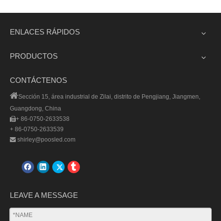
pulgadas 100 días y
cuenta regresiva LED roja de
temporizador de cuenta
2 dígitos
1
2
3
4
...
18
»
ENLACES RÁPIDOS
regresiva
PRODUCTOS
CONTÁCTENOS

Sección 15, área industrial de Zilai, distrito de Pengjiang, Jiangmen,
Guangdong, China
+ 86-0750-2633538

+ 86-0750-2633539
shirley@poosled.com

LEAVE A MESSAGE