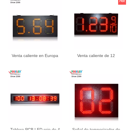
del hierro
Formato de exportación a
granel o al por menor
Venta caliente en Europa
Venta caliente de 12
Diseño de muestra LED
pulgadas rojo impermeable
Precio de gas Signo 8.88
8.88 9/10 gasolinera Led
Formato de exportación a
signo
granel o al por menor
Tablero PCB LED rojo de 4
Señal de temporizador de