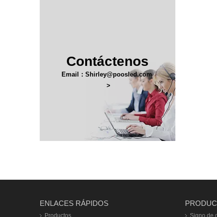
Contáctenos
Email：Shirley@poosled.com
>
ENLACES RÁPIDOS
PRODUC
Productos
Signo de d