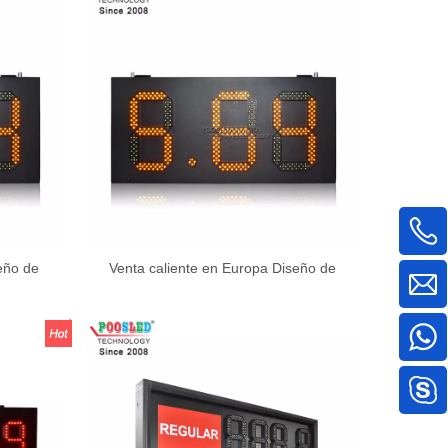
eño de
Venta caliente en Europa Diseño de
gno 8.88
muestra LED Precio de gas Signo 8.88
 o al por
Formato de exportación a granel o al por
menor