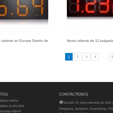
 caliente en Europa Diseño de
Venta caliente de 12 pulgada
a LED Precio de gas Signo 8.88
impermeable 8.88 9/10 gasoli
de exportación a granel o al por
signo
1
2
3
4
...
menor
TOS
CONTÁCTENOS
ígitos interior

Sección 15, área industrial de Zilai, d
gitos al aire libre
Pengjiang, Jiangmen, Guangdong, Chi
ensaje interior