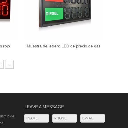
s rojo
Muestra de letrero LED de precio de gas
nera Led
de 8 "de peso ligero El precio del uso en
interiores regular y diésel
8
»
LEAVE A MESSAGE
istrito de
na