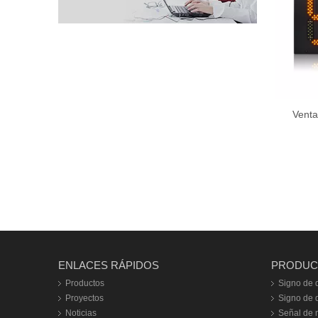
Venta
muestr
Formato 
ENLACES RÁPIDOS
PRODUC
Productos
Signo de d
Proyectos
Signo de dí
Noticias
Señal de m