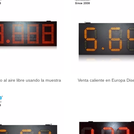
llo al aire libre usando la muestra
Venta caliente en Europa Dis
ada PCB del precio del gas del
muestra LED Precio de gas Si
gabinete del hierro
Formato de exportación a granel
menor