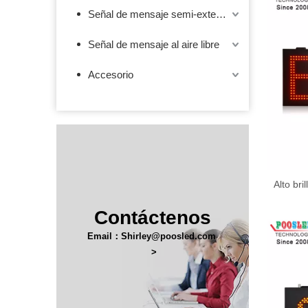
Señal de mensaje semi-exterior
Señal de mensaje al aire libre
Accesorio
Alto bri
llev
Contáctenos
Email：Shirley@poosled.com
>