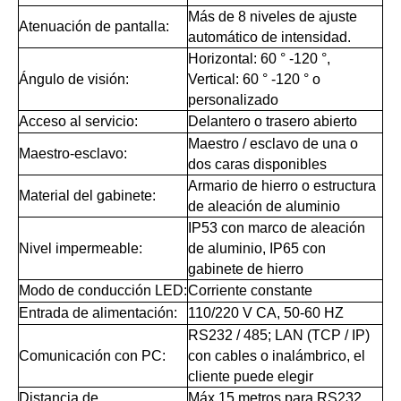
Más de 8 niveles de ajuste
Atenuación de pantalla:
automático de intensidad.
Horizontal: 60 ° -120 °,
Ángulo de visión:
Vertical: 60 ° -120 ° o
personalizado
Acceso al servicio:
Delantero o trasero abierto
Maestro / esclavo de una o
Maestro-esclavo:
dos caras disponibles
Armario de hierro o estructura
Material del gabinete:
de aleación de aluminio
IP53 con marco de aleación
Nivel impermeable:
de aluminio, IP65 con
gabinete de hierro
Modo de conducción LED:
Corriente constante
Entrada de alimentación:
110/220 V CA, 50-60 HZ
RS232 / 485; LAN (TCP / IP)
Comunicación con PC:
con cables o inalámbrico, el
cliente puede elegir
Distancia de
Máx.15 metros para RS232,