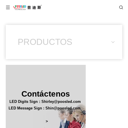
PRODUCTOS
Contáctenos
LED Digits Sign：Shirley@poosled.com
LED Message Sign : Shin@poosled.com
>