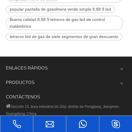
popular pantalla de gasolinera verde simple 8.88 9 led
Buena calidad 8.88 9 letreros de gas led de control
inalámbrico
letreros led de gas de siete segmentos de gran descuento
ENLACES RÁPIDOS
PRODUCTOS
CONTÁCTENOS

Sección 15, área industrial de Zilai, distrito de Pengjiang, Jiangmen,
Guangdong, China
+ 86-0750-2633538

+ 86-0750-2633539