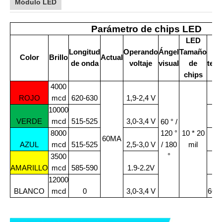
Módulo LED
Parámetro de chips LED
LED
Longitud
Operando
Ángel
Tamaño
Color
Brillo
Actual
de onda
voltaje
visual
de
tem
chips
4000
ROJO
mcd
620-630
1,9-2,4 V
62
10000
VERDE
mcd
515-525
3,0-3,4 V
51
60 ° /
8000
120 °
10 * 20
60MA
AZUL
mcd
515-525
2,5-3,0 V
/ 180
mil
46
°
3500
AMARILLO
mcd
585-590
1.9-2.2V
58
12000
BLANCO
mcd
0
3,0-3,4 V
600