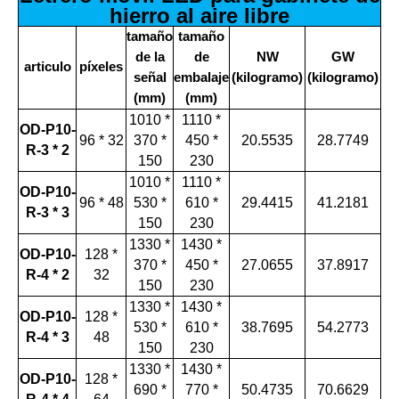
hierro al aire libre
tamaño
tamaño
de la
de
NW
GW
articulo
píxeles
señal
embalaje
(kilogramo)
(kilogramo)
(mm)
(mm)
1010 *
1110 *
OD-P10-
96 * 32
370 *
450 *
20.5535
28.7749
R-3 * 2
150
230
1010 *
1110 *
OD-P10-
96 * 48
530 *
610 *
29.4415
41.2181
R-3 * 3
150
230
1330 *
1430 *
OD-P10-
128 *
370 *
450 *
27.0655
37.8917
R-4 * 2
32
150
230
1330 *
1430 *
OD-P10-
128 *
530 *
610 *
38.7695
54.2773
R-4 * 3
48
150
230
1330 *
1430 *
OD-P10-
128 *
690 *
770 *
50.4735
70.6629