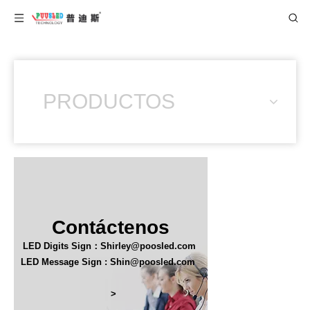
PRODUCTOS
Contáctenos
LED Digits Sign：Shirley@poosled.com
LED Message Sign : Shin@poosled.com
>