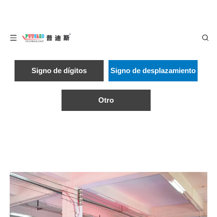
Signo de dígitos
Signo de desplazamiento
Otro