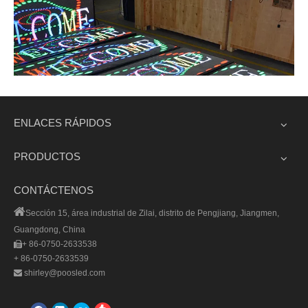
ENLACES RÁPIDOS
PRODUCTOS
CONTÁCTENOS

Sección 15, área industrial de Zilai, distrito de Pengjiang, Jiangmen,
Guangdong, China
+ 86-0750-2633538

+ 86-0750-2633539
shirley@poosled.com

Pantalla LED de desplazamiento al por mayor profesional