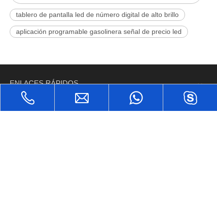
tablero de pantalla led de número digital de alto brillo
aplicación programable gasolinera señal de precio led
ENLACES RÁPIDOS
PRODUCTOS
CONTÁCTENOS

Sección 15, área industrial de Zilai, distrito de Pengjiang, Jiangmen,
Guangdong, China
+ 86-0750-2633538

+ 86-0750-2633539
shirley@poosled.com
