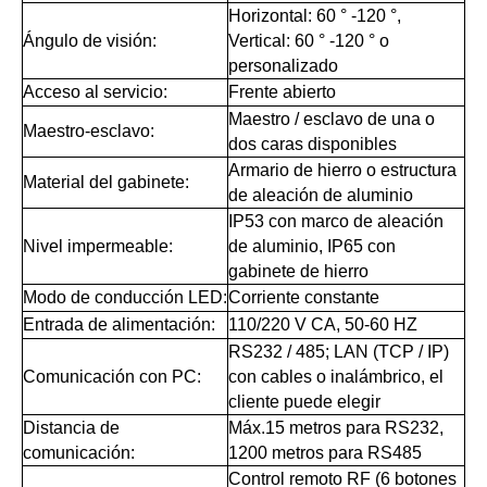
Horizontal: 60 ° -120 °,
Ángulo de visión:
Vertical: 60 ° -120 ° o
personalizado
Acceso al servicio:
Frente abierto
Maestro / esclavo de una o
Maestro-esclavo:
dos caras disponibles
Armario de hierro o estructura
Material del gabinete:
de aleación de aluminio
IP53 con marco de aleación
Nivel impermeable:
de aluminio, IP65 con
gabinete de hierro
Modo de conducción LED:
Corriente constante
Entrada de alimentación:
110/220 V CA, 50-60 HZ
RS232 / 485; LAN (TCP / IP)
Comunicación con PC:
con cables o inalámbrico, el
cliente puede elegir
Distancia de
Máx.15 metros para RS232,
comunicación:
1200 metros para RS485
Control remoto RF (6 botones