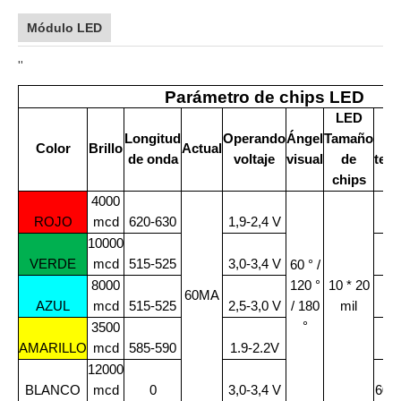
Módulo LED
''
Parámetro de chips LED
LED
Longitud
Operando
Ángel
Tamaño
Color
Brillo
Actual
de onda
voltaje
visual
de
tem
chips
4000
ROJO
mcd
620-630
1,9-2,4 V
62
10000
VERDE
mcd
515-525
3,0-3,4 V
51
60 ° /
8000
120 °
10 * 20
60MA
AZUL
mcd
515-525
2,5-3,0 V
/ 180
mil
46
°
3500
AMARILLO
mcd
585-590
1.9-2.2V
58
12000
BLANCO
mcd
0
3,0-3,4 V
600