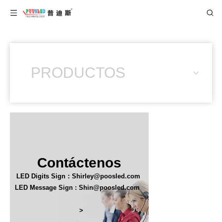
PRODUCTOS
Contáctenos
LED Digits Sign：Shirley@poosled.com
LED Message Sign : Shin@poosled.com
>