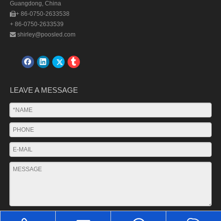
Guangdong, China
+ 86-0750-2633538

+ 86-0750-2633539
shirley@poosled.com

LEAVE A MESSAGE
SUBMIT