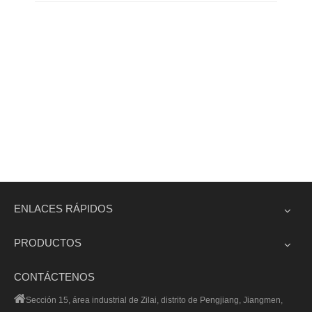
ENLACES RÁPIDOS
PRODUCTOS
CONTÁCTENOS

Sección 15, área industrial de Zilai, distrito de Pengjiang, Jiangmen,