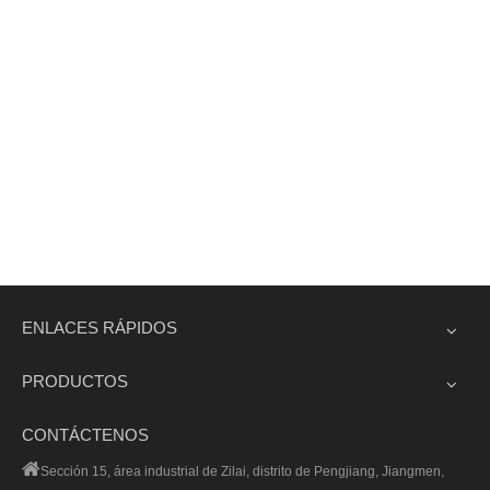
ENLACES RÁPIDOS
PRODUCTOS
CONTÁCTENOS

Sección 15, área industrial de Zilai, distrito de Pengjiang, Jiangmen,