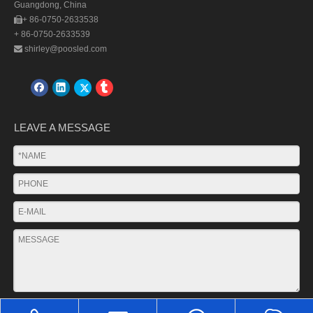
Guangdong, China
+ 86-0750-2633538

+ 86-0750-2633539
shirley@poosled.com

LEAVE A MESSAGE
SUBMIT