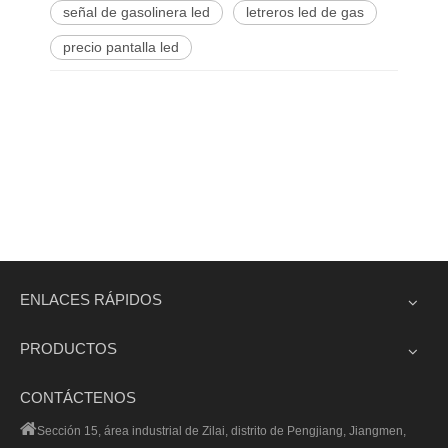
señal de gasolinera led
letreros led de gas
precio pantalla led
ENLACES RÁPIDOS
PRODUCTOS
CONTÁCTENOS

Sección 15, área industrial de Zilai, distrito de Pengjiang, Jiangmen,