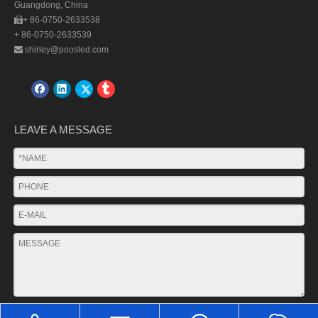
Guangdong, China
+ 86-0750-2633538

+ 86-0750-2633539
shirley@poosled.com

LEAVE A MESSAGE
SUBMIT