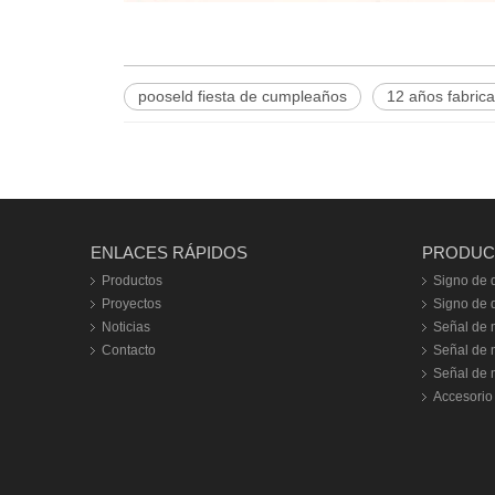
pooseld fiesta de cumpleaños
12 años fabrica
ENLACES RÁPIDOS
PRODUC
Productos
Signo de d
Proyectos
Signo de dí
Noticias
Señal de m
Contacto
Señal de 
Señal de m
Accesorio