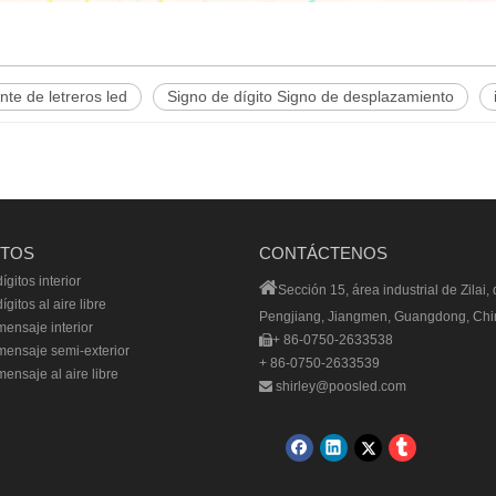
nte de letreros led
Signo de dígito Signo de desplazamiento
TOS
CONTÁCTENOS
ígitos interior

Sección 15, área industrial de Zilai, d
gitos al aire libre
Pengjiang, Jiangmen, Guangdong, Chi
ensaje interior
+ 86-0750-2633538

mensaje semi-exterior
+ 86-0750-2633539
ensaje al aire libre
shirley@poosled.com
