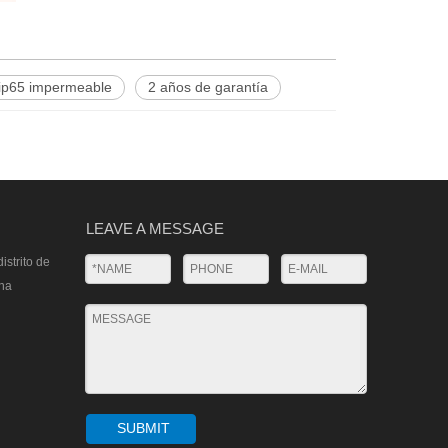
ip65 impermeable
2 años de garantía
LEAVE A MESSAGE
istrito de
na
SUBMIT